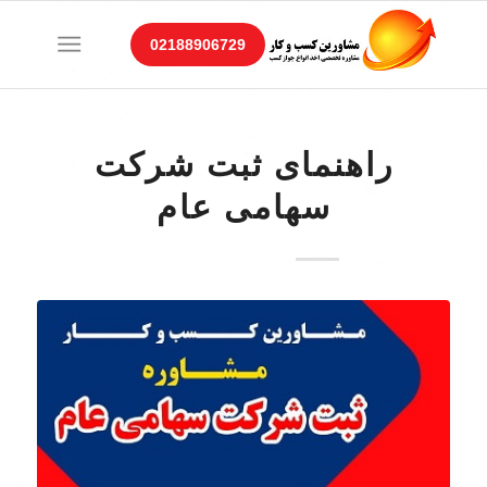
02188906729
راهنمای ثبت شرکت
سهامی عام