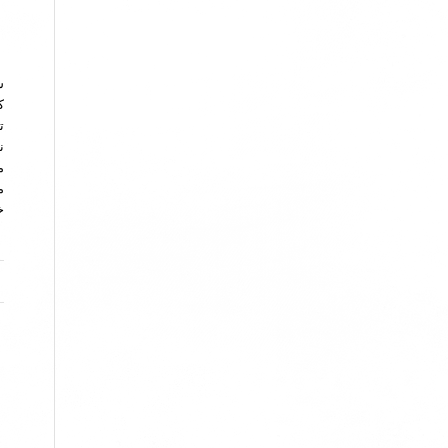
ش
ک
ت
ن
م
م
خ