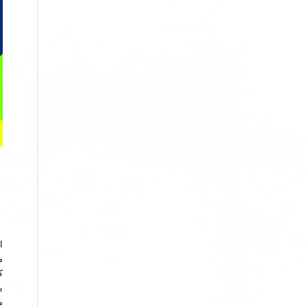
ا
م
ک
ی
م