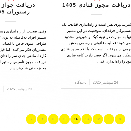
دریافت مجوز قنادی 1405
دریافت جواز
رستوران 1405
یرینی‌پزی هنر است و راه‌اندازی قنادی، یک
سب‌وکار حرفه‌ای. موفقیت در این مسیر
وقتی صحبت از راه‌اندازی رس
نها به مهارت در تهیه کیک و شیرینی محدود
بیشتر افراد بلافاصله به بوی غ
می‌شود؛ فعالیت قانونی و رسمی بخش
طراحی منوی خاص یا فضایی د
همی از موفقیت است که با اخذ مجوز قنادی
مشتریان فکر می‌کنند. اما قبل
مکن می‌شود. اگر قصد دارید کافه قنادی
کارها، مانعی جدی سر راهتان ق
ود را راه‌اندازی ک…
دریافت مجوز تاسیس رستوران
مجوز، حتی شیک‌ترین ر…
24 سپتامبر 2025
/
6 دیدگاه
23 سپتامبر 2025
/
6 
»
›
16
15
14
13
12
‹
«